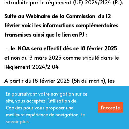
introduite par le règlement (UE) 2024/2124 (PJ).
Suite au Webinaire de la Commission du 12
février voici les informations complémentaires
transmises ainsi que le lien en PJ :
–
le NOA sera effectif dès ce 18 février 2025
et non au 3 mars 2025 comme stipulé dans le
Règlement 2024/2104.
A partir du 18 février 2025 (5h du matin), les
NOA devront être utilisées dans TRACES pour
En poursuivant votre navigation sur ce
notifier tout envoi non soumis à l’article 47 du
site, vous acceptez l’utilisation de
Règlement OCR 2017/625 c’est à dire les envois
Cookies pour vous proposer une
J'accepte.
meilleure expérience de navigation.
En
d’aliments pour animaux d’origine non animale
savoir plus.
soumis à l’arrêté du 22 novembre 2011.